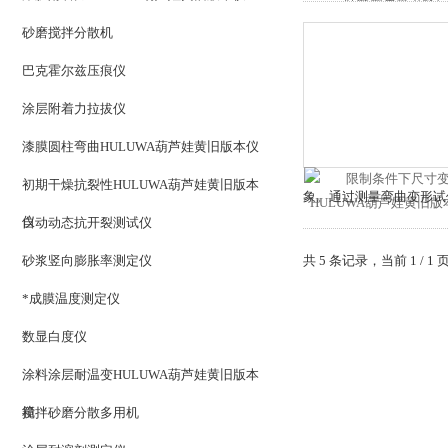
砂磨搅拌分散机
巴克霍尔兹压痕仪
涂层附着力拉拔仪
漆膜圆柱弯曲HULUWA葫芦娃黄旧版本仪
初期干燥抗裂性HULUWA葫芦娃黄旧版本
象。通过测量弯曲变形
仪
自动动态抗开裂测试仪
砂浆竖向膨胀率测定仪
共 5 条记录，当前 1 
*成膜温度测定仪
数显白度仪
涂料涂层耐温变HULUWA葫芦娃黄旧版本
箱
搅拌砂磨分散多用机