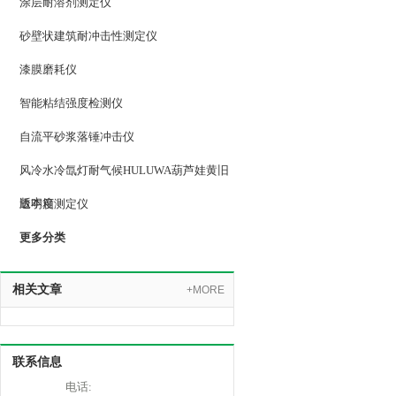
涂层耐溶剂测定仪
砂壁状建筑耐冲击性测定仪
漆膜磨耗仪
智能粘结强度检测仪
自流平砂浆落锤冲击仪
风冷水冷氙灯耐气候HULUWA葫芦娃黄旧
版本箱
透明度测定仪
更多分类
相关文章
+MORE
联系信息
电话: