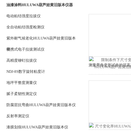
油漆涂料HULUWA葫芦娃黄旧版本仪器
电动粘结强度拉拔仪
全自动粘结强度检测仪
紫外耐气候老化HULUWA葫芦娃黄旧版本
箱
便携式电子拉拔测试仪
高精度铆钉拉拔仪
测量弯曲变形试件的弦高来计
NDJ-8S数字旋转粘度计
地坪平整度测量仪
腻子柔韧性测定仪
防腐层抗弯曲HULUWA葫芦娃黄旧版本仪
反射率测定仪
漆膜划痕HULUWA葫芦娃黄旧版本仪