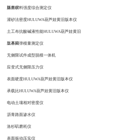
版本仪
路面材料强度综合测定仪
灌砂法密度HULUWA葫芦娃黄旧版本仪
土工布抗酸碱液性能HULUWA葫芦娃黄旧
版本箱
土基回弹模量测定仪
无侧限试件成型脱模一体机
应变式无侧限压力仪
表面硬度HULUWA葫芦娃黄旧版本仪
承载比HULUWA葫芦娃黄旧版本仪
电动土壤相对密度仪
沥青路面渗水仪
洛杉矶磨耗仪
表面振动压实仪